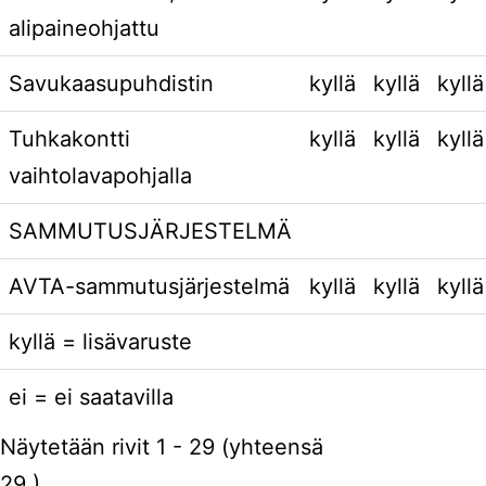
alipaineohjattu
Savukaasupuhdistin
kyllä
kyllä
kyllä
Tuhkakontti
kyllä
kyllä
kyllä
vaihtolavapohjalla
SAMMUTUSJÄRJESTELMÄ
AVTA-sammutusjärjestelmä
kyllä
kyllä
kyllä
kyllä = lisävaruste
ei = ei saatavilla
Näytetään rivit 1 - 29 (yhteensä
29 )