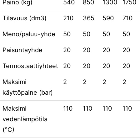
Paino (kg)
540
850
1300
1750
Tilavuus (dm3)
210
365
590
710
Meno/paluu-yhde
50
50
50
50
Paisuntayhde
20
20
20
20
Termostaattiyhteet
20
20
20
20
Maksimi
2
2
2
2
käyttöpaine (bar)
Maksimi
110
110
110
110
vedenlämpötila
(°C)