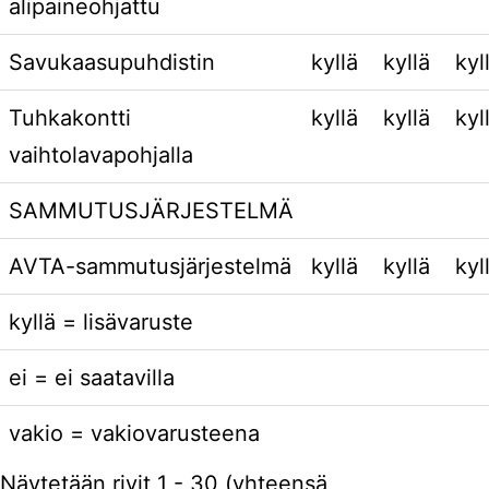
alipaineohjattu
Savukaasupuhdistin
kyllä
kyllä
kyl
Tuhkakontti
kyllä
kyllä
kyl
vaihtolavapohjalla
SAMMUTUSJÄRJESTELMÄ
AVTA-sammutusjärjestelmä
kyllä
kyllä
kyl
kyllä = lisävaruste
ei = ei saatavilla
vakio = vakiovarusteena
Näytetään rivit 1 - 30 (yhteensä