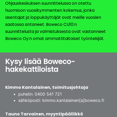
Ohjauskeskuksen suunnittelussa on otettu
huomioon vuosikymmenten kokemus, jonka
asentajat ja loppukäyttäjät ovat meille vuosien
saatossa antaneet. Boweco CU10:n
suunnittelusta ja valmistuksesta ovat vastanneet
Boweco Oy:n omat ammattitaitoiset työntekijät.
Kysy lisää Boweco-
hakekattiloista
Kimmo Kantalainen, toimitusjohtaja
puhelin: 0400 541 721
sähköposti: kimmo.kantalainen[a]boweco.fi
Tauno Tarvainen, myyntipäällikkö