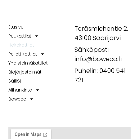
Quick Links
Get In Touch
Etusivu
Teräsmiehentie 2,
Puukattilat
43100 Saarijärvi
Hakekattilat
Sähköposti:
Pellettikattilat
info@boweco.fi
Yhdistelmäkattilat
Puhelin: 0400 541
Biojärjestelmät
721
Säiliöt
Alihankinta
Boweco