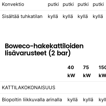
Konvektio
putki
putki
putki
putki
Sisältää tuhkatilan
kyllä
kyllä
kyllä
kyllä
Boweco-hakekattiloiden
lisävarusteet (2 bar)
40
75
15
kW
kW
k
KATTILAKOKONAISUUS
Biopoltin liikkuvalla arinalla
kyllä
kyllä
kyl