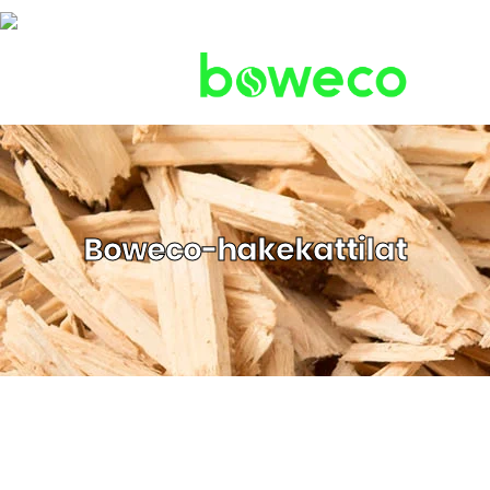
Boweco-hakekattilat