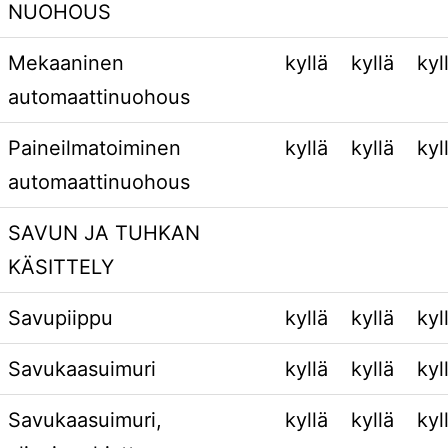
NUOHOUS
Mekaaninen
kyllä
kyllä
kyl
automaattinuohous
Paineilmatoiminen
kyllä
kyllä
kyl
automaattinuohous
SAVUN JA TUHKAN
KÄSITTELY
Savupiippu
kyllä
kyllä
kyl
Savukaasuimuri
kyllä
kyllä
kyl
Savukaasuimuri,
kyllä
kyllä
kyl