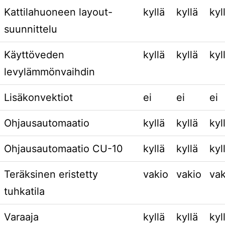
Kattilahuoneen layout-
kyllä
kyllä
kyl
suunnittelu
Käyttöveden
kyllä
kyllä
kyl
levylämmönvaihdin
Lisäkonvektiot
ei
ei
ei
Ohjausautomaatio
kyllä
kyllä
kyl
Ohjausautomaatio CU-10
kyllä
kyllä
kyl
Teräksinen eristetty
vakio
vakio
vak
tuhkatila
Varaaja
kyllä
kyllä
kyl