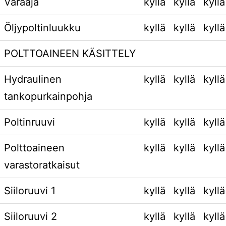
Varaaja
kyllä
kyllä
kyllä
Öljypoltinluukku
kyllä
kyllä
kyllä
POLTTOAINEEN KÄSITTELY
Hydraulinen
kyllä
kyllä
kyllä
tankopurkainpohja
Poltinruuvi
kyllä
kyllä
kyllä
Polttoaineen
kyllä
kyllä
kyllä
varastoratkaisut
Siiloruuvi 1
kyllä
kyllä
kyllä
Siiloruuvi 2
kyllä
kyllä
kyllä