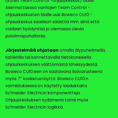
(kuten Team Control -ohjauskeskus) tilalle.
Asennettaessa vanhojen Team Control -
ohjauskeskusten tilalle uusi Boweco CU10 -
ohjauskeskus saadaan säästöä mm. siinä että
voidaan hyödyntää jo olemassa olevia
paloilmapuhaltimia.
Järjestelmää ohjataan
omalla älypuhelimella,
tabletilla tai kannettavalla tietokoneeella
ohjauskeskuksen välittömästä läheisyydestä.
Boweco CU10:een on saatavana lisävarusteena
myös 7″ kosketusnäyttö. Boweco CU10:n
valmistuksessa on käytetty laadukkaita
Schneider Electricin komponentteja.
Ohjauskeskuksen sydämenä toimii myös
Schneider Electricin logiikka.