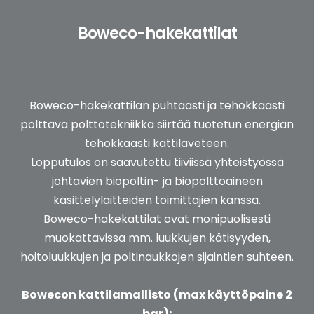
Boweco-hakekattilat
Boweco-hakekattilan puhtaasti ja tehokkaasti
polttava polttotekniikka siirtää tuotetun energian
tehokkaasti kattilaveteen.
Lopput
ulos on saavutettu tiiviissä yhteistyössä
johtavien biopoltin- ja biopolttoaineen
käsittelylaitteiden toimittajien kanssa.
Boweco-hakekattilat ovat monipuolisesti
muokattavissa mm. luukkujen kätisyyden,
hoitoluukkujen ja poltinaukkojen sijaintien suhteen.
Bowecon kattilamallisto (max käyttöpaine 2
bar):