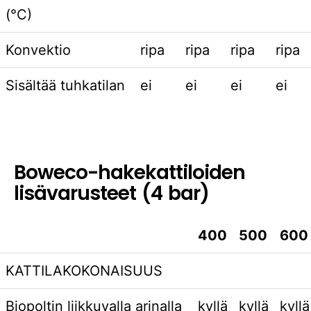
(°C)
Konvektio
ripa
ripa
ripa
ripa
Sisältää tuhkatilan
ei
ei
ei
ei
Boweco-hakekattiloiden
lisävarusteet (4 bar)
400
500
600
KATTILAKOKONAISUUS
Biopoltin liikkuvalla arinalla
kyllä
kyllä
kyllä