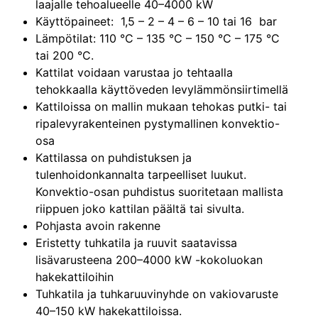
laajalle tehoalueelle 40–4000 kW
Käyttöpaineet: 1,5 – 2 – 4 – 6 – 10 tai 16 bar
Lämpötilat: 110 °C – 135 °C – 150 °C – 175 °C
tai 200 °C.
Kattilat voidaan varustaa jo tehtaalla
tehokkaalla käyttöveden levylämmönsiirtimellä
Kattiloissa on mallin mukaan tehokas putki- tai
ripalevyrakenteinen pystymallinen konvektio-
osa
Kattilassa on puhdistuksen ja
tulenhoidonkannalta tarpeelliset luukut.
Konvektio-osan puhdistus suoritetaan mallista
riippuen joko kattilan päältä tai sivulta.
Pohjasta avoin rakenne
Eristetty tuhkatila ja ruuvit saatavissa
lisävarusteena 200–4000 kW -kokoluokan
hakekattiloihin
Tuhkatila ja tuhkaruuvinyhde on vakiovaruste
40–150 kW hakekattiloissa.