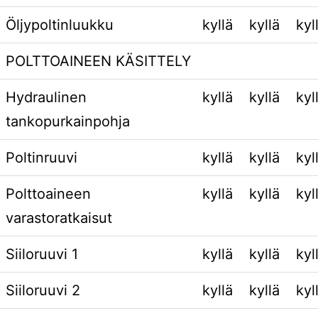
Öljypoltinluukku
kyllä
kyllä
kyl
POLTTOAINEEN KÄSITTELY
Hydraulinen
kyllä
kyllä
kyl
tankopurkainpohja
Poltinruuvi
kyllä
kyllä
kyl
Polttoaineen
kyllä
kyllä
kyl
varastoratkaisut
Siiloruuvi 1
kyllä
kyllä
kyl
Siiloruuvi 2
kyllä
kyllä
kyl