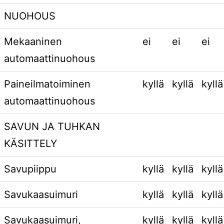
NUOHOUS
Mekaaninen
ei
ei
ei
automaattinuohous
Paineilmatoiminen
kyllä
kyllä
kyllä
automaattinuohous
SAVUN JA TUHKAN
KÄSITTELY
Savupiippu
kyllä
kyllä
kyllä
Savukaasuimuri
kyllä
kyllä
kyllä
Savukaasuimuri,
kyllä
kyllä
kyllä