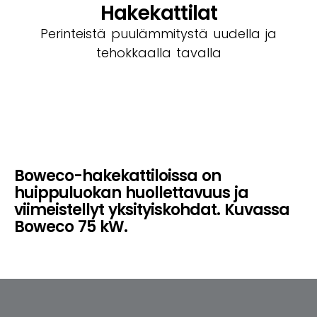
Hakekattilat
Perinteistä puulämmitystä uudella ja
tehokkaalla tavalla
Lisää otsikkotekstisi tähän
Boweco-hakekattiloissa on
huippuluokan huollettavuus ja
viimeistellyt yksityiskohdat. Kuvassa
Boweco 75 kW.