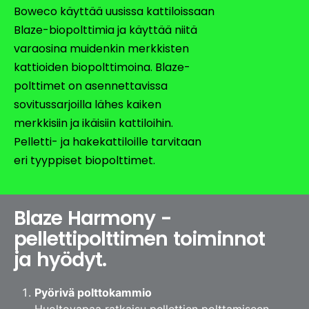
Boweco käyttää uusissa kattiloissaan
Blaze-biopolttimia ja käyttää niitä
varaosina muidenkin merkkisten
kattioiden biopolttimoina. Blaze-
polttimet on asennettavissa
sovitussarjoilla lähes kaiken
merkkisiin ja ikäisiin kattiloihin.
Pelletti- ja hakekattiloille tarvitaan
eri tyyppiset biopolttimet.
Blaze Harmony -
pellettipolttimen toiminnot
ja hyödyt.
Pyörivä polttokammio