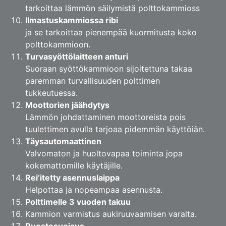
tarkoittaa lämmön säilymistä polttokammioss
Ilmastuskammiossa ribi
ja se tarkoittaa pienempää kuormitusta koko
polttokammioon.
Turvasyöttölaitteen anturi
Suoraan syöttökammioon sijoitettuna takaa
paremman turvallisuuden polttimen
tukkeutuessa.
Moottorien jäähdytys
Lämmön johdattaminen moottoreista pois
tuulettimen avulla tarjoaa pidemmän käyttöiän.
Täysautomaattinen
Valvomaton ja huoltovapaa toiminta jopa
kokemattomille käytäjille.
Rei’itetty asennuslaippa
Helpottaa ja nopeampaa asennusta.
Polttimelle 3 vuoden takuu
Kammion varmistus aukiruuvaamisen varalta.