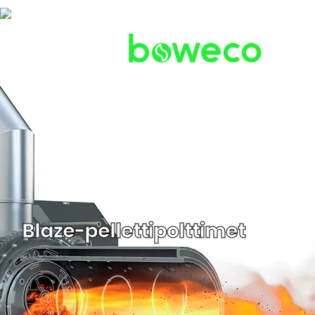
Blaze-pellettipolttimet