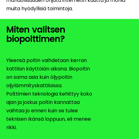
mahdollisuuden ohjata internetin kautta ja monia
muita hyödyllisiä toimintoja.
Miten valitsen
biopolttimen?
Yleensä poltin vaihdetaan kerran
kattilan käyttöiän aikana. Biopoltin
on sama asia kuin öljypoltin
oljylämmityskattiloissa.
Polttimien teknologia kehittyy koko
ajan ja joskus poltin kannattaa
vaihtaa jo ennen kuin se tulee
teknisen ikänsä loppuun, eli menee
rikki.