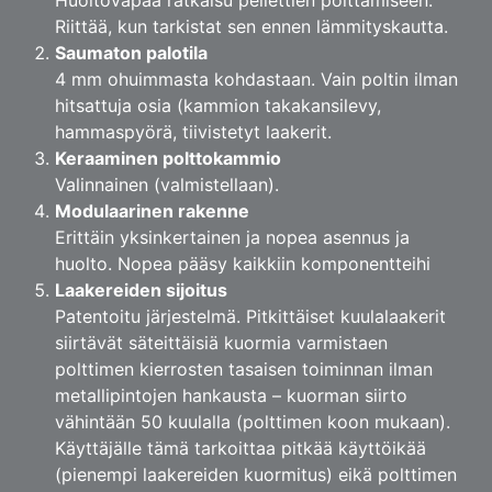
Huoltovapaa ratkaisu pellettien polttamiseen.
Riittää, kun tarkistat sen ennen lämmityskautta.
Saumaton palotila
4 mm ohuimmasta kohdastaan. Vain poltin ilman
hitsattuja osia (kammion takakansilevy,
hammaspyörä, tiivistetyt laakerit.
Keraaminen polttokammio
Valinnainen (valmistellaan).
Modulaarinen rakenne
Erittäin yksinkertainen ja nopea asennus ja
huolto. Nopea pääsy kaikkiin komponentteihi
Laakereiden sijoitus
Patentoitu järjestelmä. Pitkittäiset kuulalaakerit
siirtävät säteittäisiä kuormia varmistaen
polttimen kierrosten tasaisen toiminnan ilman
metallipintojen hankausta – kuorman siirto
vähintään 50 kuulalla (polttimen koon mukaan).
Käyttäjälle tämä tarkoittaa pitkää käyttöikää
(pienempi laakereiden kuormitus) eikä polttimen