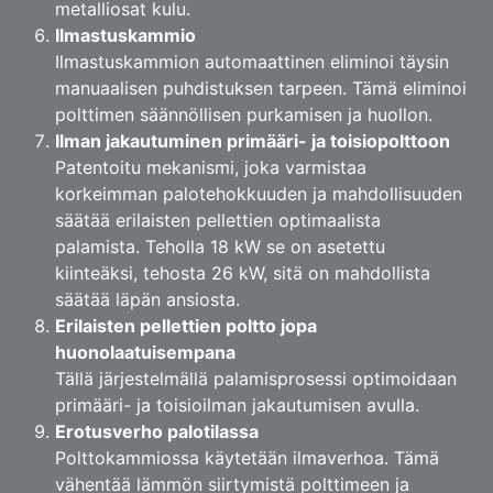
metalliosat kulu.
Ilmastuskammio
Ilmastuskammion automaattinen eliminoi täysin
manuaalisen puhdistuksen tarpeen. Tämä eliminoi
polttimen säännöllisen purkamisen ja huollon.
Ilman jakautuminen primääri- ja toisiopolttoon
Patentoitu mekanismi, joka varmistaa
korkeimman palotehokkuuden ja mahdollisuuden
säätää erilaisten pellettien optimaalista
palamista. Teholla 18 kW se on asetettu
kiinteäksi, tehosta 26 kW, sitä on mahdollista
säätää läpän ansiosta.
Erilaisten pellettien poltto jopa
huonolaatuisempana
Tällä järjestelmällä palamisprosessi optimoidaan
primääri- ja toisioilman jakautumisen avulla.
Erotusverho palotilassa
Polttokammiossa käytetään ilmaverhoa. Tämä
vähentää lämmön siirtymistä polttimeen ja