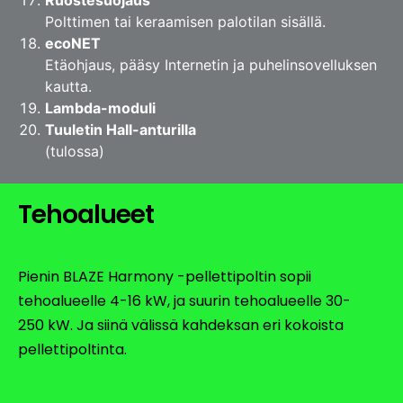
Ruostesuojaus
Polttimen tai keraamisen palotilan sisällä.
ecoNET
Etäohjaus, pääsy Internetin ja puhelinsovelluksen
kautta.
Lambda-moduli
Tuuletin Hall-anturilla
(tulossa)
Tehoalueet
Pienin BLAZE Harmony -pellettipoltin sopii
tehoalueelle 4-16 kW, ja suurin tehoalueelle 30-
250 kW. Ja siinä välissä kahdeksan eri kokoista
pellettipoltinta.