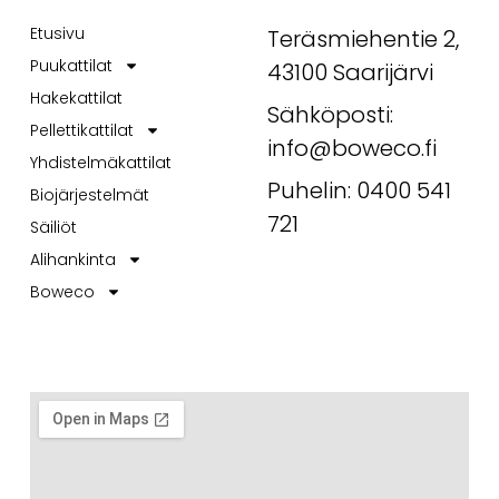
Quick Links
Get In Touch
Etusivu
Teräsmiehentie 2,
Puukattilat
43100 Saarijärvi
Hakekattilat
Sähköposti:
Pellettikattilat
info@boweco.fi
Yhdistelmäkattilat
Puhelin: 0400 541
Biojärjestelmät
721
Säiliöt
Alihankinta
Boweco